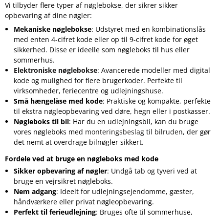
Vi tilbyder flere typer af nøglebokse, der sikrer sikker
opbevaring af dine nøgler:
Mekaniske nøglebokse
: Udstyret med en kombinationslås
med enten 4-cifret kode eller op til 9-cifret kode for øget
sikkerhed. Disse er ideelle som nøgleboks til hus eller
sommerhus.
Elektroniske nøglebokse
: Avancerede modeller med digital
kode og mulighed for flere brugerkoder. Perfekte til
virksomheder, feriecentre og udlejningshuse.
Små hængelåse med kode
: Praktiske og kompakte, perfekte
til ekstra nøgleopbevaring ved døre, hegn eller i postkasser.
Nøgleboks til bil
: Har du en udlejningsbil, kan du bruge
vores nøgleboks med
monteringsbeslag til bilruden
, der gør
det nemt at overdrage bilnøgler sikkert.
Fordele ved at bruge en nøgleboks med kode
Sikker opbevaring af nøgler
: Undgå tab og tyveri ved at
bruge en vejrsikret nøgleboks.
Nem adgang
: Ideelt for udlejningsejendomme, gæster,
håndværkere eller privat nøgleopbevaring.
Perfekt til ferieudlejning
: Bruges ofte til sommerhuse,