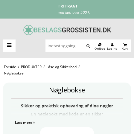
FRI FRAGT
ved køb over 500 kr
Ordbog
Log ind
Kurv
Forside
/
PRODUKTER
/
Låse og Sikkerhed
/
Nøglebokse
Nøglebokse
Sikker og praktisk opbevaring af dine nøgler
En nøgleboks med kode er en sikker
opbevaringsløsning til nøgler og bruges både af
Læs mere
private, erhverv og til sommerhuset. Uanset om du har
brug for en nøgleboks med kode til hjemmet, en