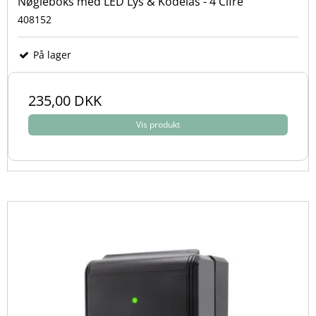
Nøgleboks med LED Lys & Kodelås - 4 Cifre
408152
På lager
235,00 DKK
Vis produkt