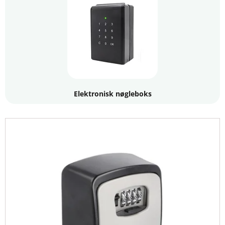
nøgleboks til udlejning, eller en nøgleboks med
montering til bil, har vi et stort udvalg af robuste og
pålidelige løsninger.
Elektronisk nøgleboks