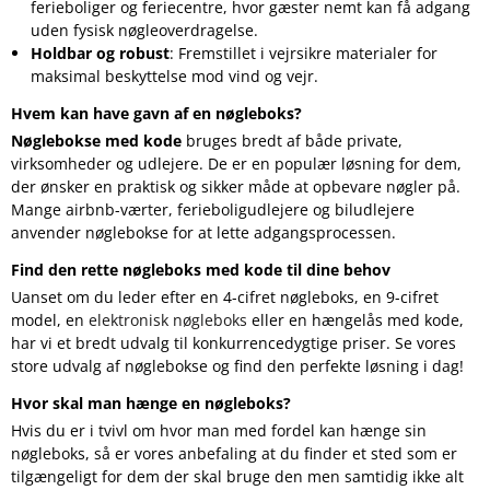
ferieboliger og feriecentre, hvor gæster nemt kan få adgang
uden fysisk nøgleoverdragelse.
Holdbar og robust
: Fremstillet i vejrsikre materialer for
maksimal beskyttelse mod vind og vejr.
Hvem kan have gavn af en nøgleboks?
Nøglebokse med kode
bruges bredt af både private,
virksomheder og udlejere. De er en populær løsning for dem,
der ønsker en praktisk og sikker måde at opbevare nøgler på.
Mange airbnb-værter, ferieboligudlejere og biludlejere
anvender nøglebokse for at lette adgangsprocessen.
Find den rette nøgleboks med kode til dine behov
Uanset om du leder efter en 4-cifret nøgleboks, en 9-cifret
model, en
elektronisk nøgleboks
eller en hængelås med kode,
har vi et bredt udvalg til konkurrencedygtige priser. Se vores
store udvalg af nøglebokse og find den perfekte løsning i dag!
Hvor skal man hænge en nøgleboks?
Hvis du er i tvivl om hvor man med fordel kan hænge sin
nøgleboks, så er vores anbefaling at du finder et sted som er
tilgængeligt for dem der skal bruge den men samtidig ikke alt