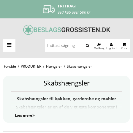
FRI FRAGT
ved køb over 500 kr
Ordbog
Log ind
Kurv
Forside
/
PRODUKTER
/
Hængsler
/
Skabshængsler
Skabshængsler
Skabshængsler til køkken, garderobe og møbler
Skabshængsler er en af de vigtigste komponenter i
ethvert skab. De har stor betydning for både funktion,
Læs mere
komfort og holdbarhed, og de rigtige hængsler gør en
mærkbar forskel i hverdagen. Uanset om du arbejder
med køkkenskabe, garderobeskabe, vitriner eller