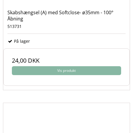
Skabshængsel (A) med Softclose- ø35mm - 100°
Åbning
513731
På lager
24,00 DKK
Vis produkt