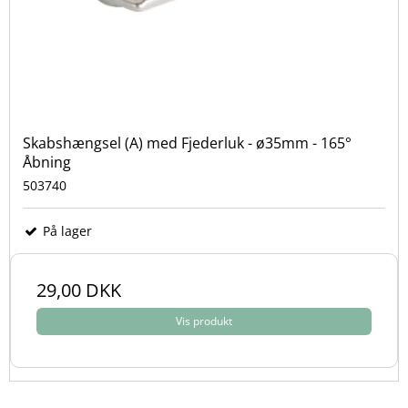
Skabshængsel (A) med Fjederluk - ø35mm - 165°
Åbning
503740
På lager
29,00 DKK
Vis produkt