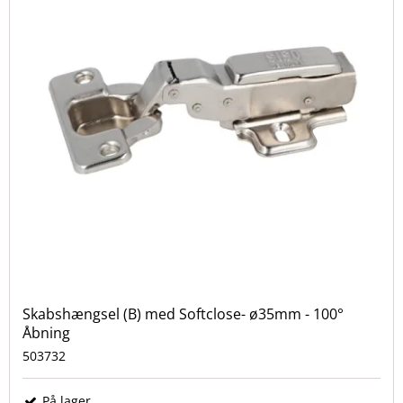
Skabshængsel (B) med Softclose- ø35mm - 100°
Åbning
503732
På lager