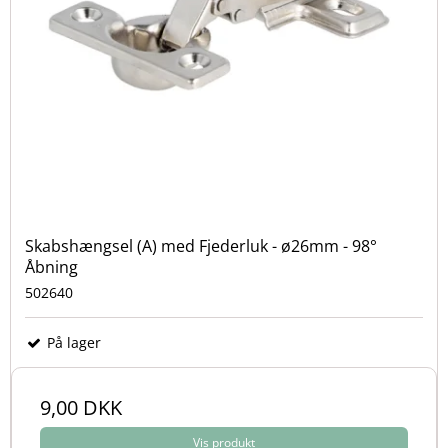
Skabshængsel (A) med Fjederluk - ø26mm - 98°
Åbning
502640
På lager
9,00 DKK
Vis produkt