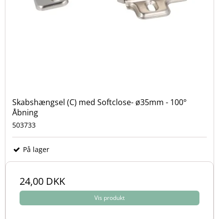
Skabshængsel (C) med Softclose- ø35mm - 100°
Åbning
503733
På lager
24,00 DKK
Vis produkt