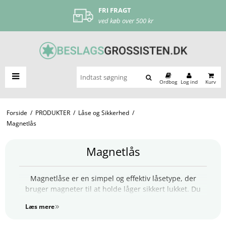
FRI FRAGT
ved køb over 500 kr
Ordbog
Log ind
Kurv
Forside
/
PRODUKTER
/
Låse og Sikkerhed
/
Magnetlås
Magnetlås
Magnetlåse er en simpel og effektiv låsetype, der
bruger magneter til at holde låger sikkert lukket. Du
kan nemt montere magnetlåse på både møbler,
Læs mere
skabslåger, glaslåger, trælåger, metalskabe og mere.
De fås i en lang række typer og farver.