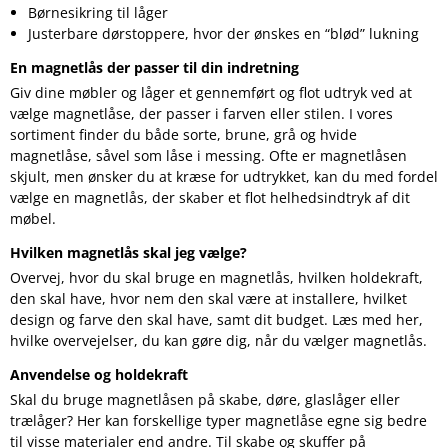
Børnesikring til låger
Justerbare dørstoppere, hvor der ønskes en “blød” lukning
En magnetlås der passer til din indretning
Giv dine møbler og låger et gennemført og flot udtryk ved at
vælge magnetlåse, der passer i farven eller stilen. I vores
sortiment finder du både sorte, brune, grå og hvide
magnetlåse, såvel som låse i messing. Ofte er magnetlåsen
skjult, men ønsker du at kræse for udtrykket, kan du med fordel
vælge en magnetlås, der skaber et flot helhedsindtryk af dit
møbel.
Hvilken magnetlås skal jeg vælge?
Overvej, hvor du skal bruge en magnetlås, hvilken holdekraft,
den skal have, hvor nem den skal være at installere, hvilket
design og farve den skal have, samt dit budget. Læs med her,
hvilke overvejelser, du kan gøre dig, når du vælger magnetlås.
Anvendelse og holdekraft
Skal du bruge magnetlåsen på skabe, døre, glaslåger eller
trælåger? Her kan forskellige typer magnetlåse egne sig bedre
til visse materialer end andre. Til skabe og skuffer på