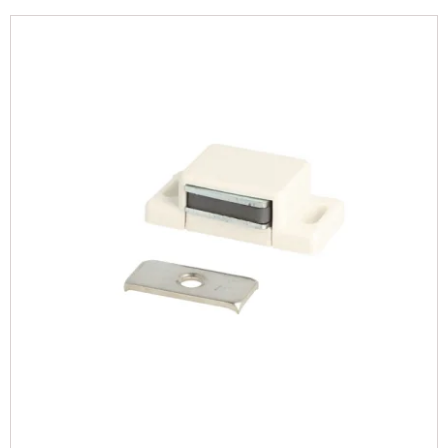
Hos Beslagsgrossisten finder du et bredt udvalg af
magnetlåse med forskellige funktioner og holdekraft,
såvel som dæmpere og kuglesnaplåse. Hold dine låger
og døre sikkert lukket med brugervenlige magnetlåse.