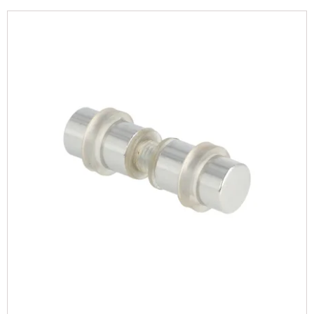
køkkener og væghylder, hvor glas skaber et let og
eksklusivt udtryk i indretningen.
Hos os finder du glashyldeholdere i forskellige
størrelser, designs og overflader, så du kan vælge en
løsning, der passer til både glashylden og resten af
indretningen. Uanset om du søger diskrete holdere til
et vitrineskab eller mere dekorative beslag til åbne
glashylder på væggen, finder du et bredt udvalg her på
siden.
Mange vælger at kombinere glashyldeholdere med
matchende
hyldebærere
og andre beslag for at skabe
et ensartet og gennemført udtryk i hjemmet.
Glashylder bruges også ofte sammen med moderne
badeværelsestilbehør
, hvor de bidrager til et
minimalistisk og elegant look.
Glashyldeholdere er populære, fordi de både giver
stabil montering og samtidig fremhæver glassets lette
og stilrene udtryk uden at virke tunge i rummet.