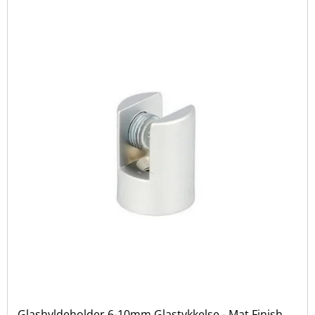
Glashyldeholder 6-10mm Glastykkelse - Mat Finish