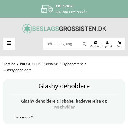
FRI FRAGT
ved køb over 500 kr
Ordbog
Log ind
Kurv
Forside
/
PRODUKTER
/
Ophæng
/
Hyldebærere
/
Glashyldeholdere
Glashyldeholdere
Glashyldeholdere til skabe, badeværelse og
væghylder
Glashyldeholdere er en elegant og praktisk løsning, når
Læs mere
du ønsker at montere glashylder sikkert og stilrent i
hjemmet. De bruges ofte i vitrineskabe, badeværelser,