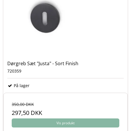
varme metaller, mørke detaljer eller mere tidløse
løsninger, kan du finde dørhåndtag, der passer til
netop din stil.
Dørgreb Sæt "Justa" - Sort Finish
720359
På lager
350,00 DKK
297,50 DKK
Vis produkt