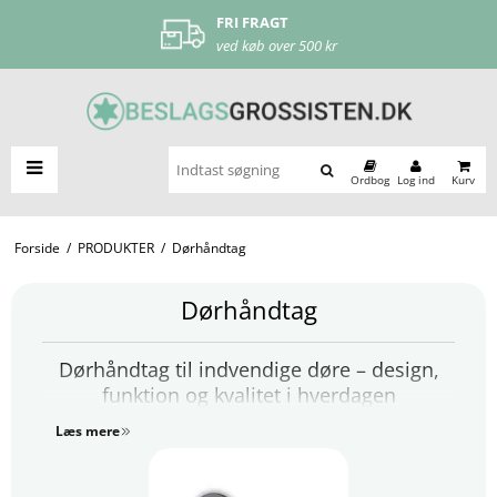
FRI FRAGT
ved køb over 500 kr
Ordbog
Log ind
Kurv
Forside
/
PRODUKTER
/
Dørhåndtag
Dørhåndtag
Dørhåndtag til indvendige døre – design,
funktion og kvalitet i hverdagen
Læs mere
Dørhåndtag er en af hjemmets mest brugte detaljer,
men samtidig også en af de mest oversete. Vi bruger
dem hver eneste dag uden at tænke over det, men de