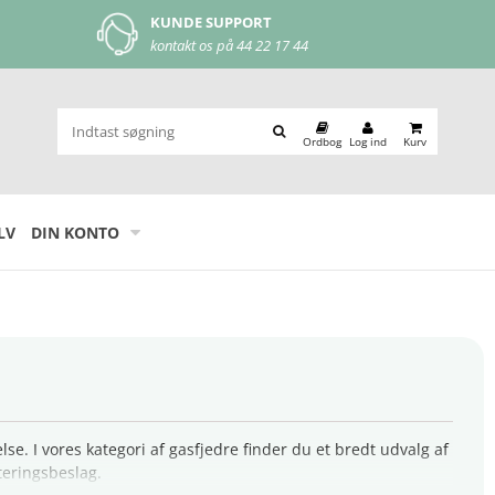
MOBILEPAY
let og nem betaling
Ordbog
Log ind
Kurv
LV
DIN KONTO
e. I vores kategori af gasfjedre finder du et bredt udvalg af
eringsbeslag.