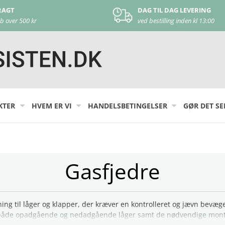
 TIL DAG LEVERING
KUNDE SUPPORT
bestilling inden kl 13:00
kontakt os på
44 22 17 44
KTER
HVEM ER VI
HANDELSBETINGELSER
GØR DET SE
Gasfjedre
g til låger og klapper, der kræver en kontrolleret og jævn bevægels
l både opadgående og nedadgående låger samt de nødvendige mont