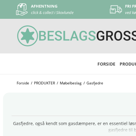
FRI FRAGT
DAG
ved køb over 500 kr
ved 
FORSIDE
PRODU
Forside
/
PRODUKTER
/
Møbelbeslag
/
Gasfjedre
Gasfjedre, også kendt som gasdæmpere, er en essentiel løsnin
gasfjedre ti