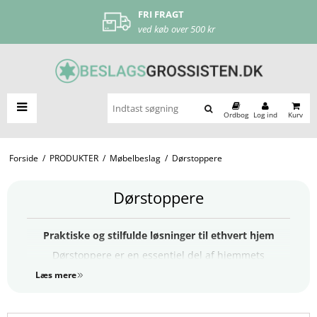
FRI FRAGT
ved køb over 500 kr
Ordbog
Log ind
Kurv
Forside
/
PRODUKTER
/
Møbelbeslag
/
Dørstoppere
Dørstoppere
Praktiske og stilfulde løsninger til ethvert hjem
Dørstoppere er en essentiel del af hjemmets
indretning og funktionalitet. De forhindrer døre i at
Læs mere
smække, beskytter vægge og møbler mod skader og
kan samtidig tilføje et stilfuldt element til din
boligindretning. Uanset om du har brug for en klassisk