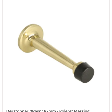
model i børstet stål eller en moderne dørstopper i en
farverig nuance, er der et bredt udvalg at vælge
imellem.
Dørstopper "Wasp" 82mm - Poleret Messing