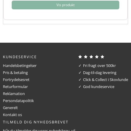
Vis produkt
KUNDESERVICE
Handelsbetingelser
Fri fragt over 500kr
Pris & betaling
Dag-til-dag levering
Fortrydelsesret
Click & Collect i Skovlunde
Returformular
God kundeservice
Reklamation
Persondatapolitik
Generelt
Kontakt os
TILMELD DIG NYHEDSBREVET
Når du tilmelder dig vores nyhedsbrev, vil