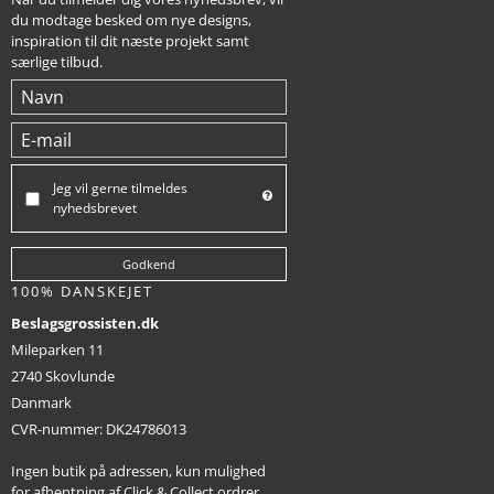
du modtage besked om nye designs,
inspiration til dit næste projekt samt
særlige tilbud.
Jeg vil gerne tilmeldes
nyhedsbrevet
Godkend
100% DANSKEJET
Beslagsgrossisten.dk
Mileparken 11
2740 Skovlunde
Danmark
CVR-nummer
:
DK24786013
Ingen butik på adressen, kun mulighed
for afhentning af Click & Collect ordrer