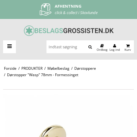
AFHENTNING
FRI FRAGT
click & collect i Skovlunde
ved køb over 500 kr
Ordbog
Log ind
Kurv
Forside
/
PRODUKTER
/
Møbelbeslag
/
Dørstoppere
/
Dørstopper "Wasp" 78mm - Formessinget