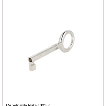
Mange af vores møbelnøgler har identiske mål, men
adskiller sig i farve og design, så du kan finde en nøgle,
der passer til netop dit møbel.
Møbelnøgle Nute 1001/2