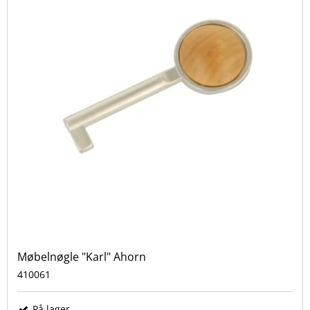
Møbelnøgle "Karl" Ahorn
410061
På lager