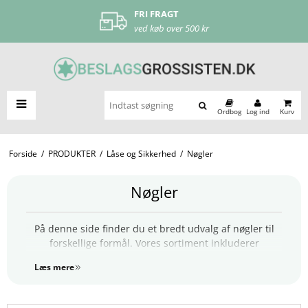
FRI FRAGT
ved køb over 500 kr
Ordbog
Log ind
Kurv
Forside
/
PRODUKTER
/
Låse og Sikkerhed
/
Nøgler
Nøgler
På denne side finder du et bredt udvalg af nøgler til
forskellige formål. Vores sortiment inkluderer
møbelnøgler, der bruges til skabe, skuffer og låger,
Læs mere
samt en klassisk nøglering i Ø20 mm i forniklet stål,
der sikrer en praktisk og stilren opbevaring af dine
nøgler.