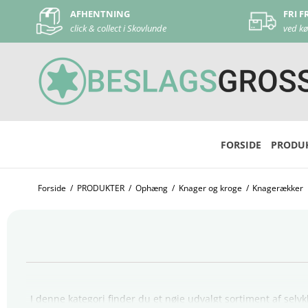
FRI FRAGT
ved køb over 500 kr
FORSIDE
PRODU
Forside
/
PRODUKTER
/
Ophæng
/
Knager og kroge
/
Knagerækker
I denne kategori finder du et nøje udvalgt sortiment af se