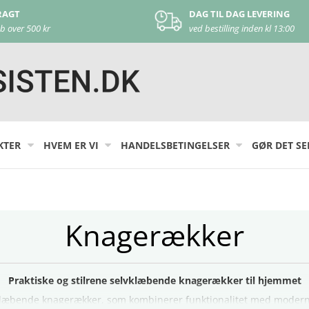
DAG TIL DAG LEVERING
KUNDE SUPPORT
ved bestilling inden kl 13:00
kontakt os på
44 22
KTER
HVEM ER VI
HANDELSBETINGELSER
GØR DET SE
Knagerækker
Praktiske og stilrene selvklæbende knagerækker til hjemmet
lvklæbende knagerækker, som kombinerer funktionalitet med moderne 