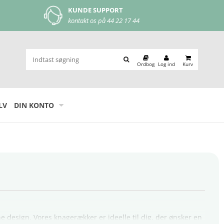
MOBILEPAY
 17 44
let og nem betaling
Ordbog
Log ind
Kurv
LV
DIN KONTO
design. Vores knagerækker er ideelle til dig, der ønsker en