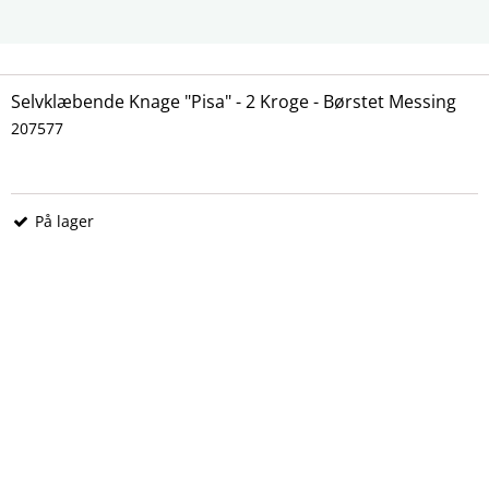
liser. De passer perfekt til brug i badeværelser, entréer, køkkener,
har brug for ekstra ophængsplads.
Selvklæbende Knage "Pisa" - 2 Kroge - Børstet Messing
207577
På lager