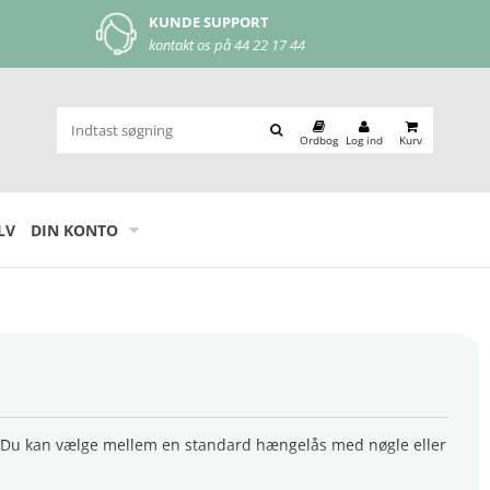
MOBILEPAY
let og nem betaling
Ordbog
Log ind
Kurv
LV
DIN KONTO
ger. Du kan vælge mellem en standard hængelås med nøgle eller