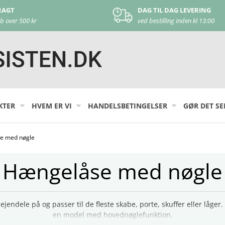
G TIL DAG LEVERING
KUNDE SUPPORT
 bestilling inden kl 13:00
kontakt os på
44 22 17 44
KTER
HVEM ER VI
HANDELSBETINGELSER
GØR DET SE
e med nøgle
Hængelåse med nøgle
jendele på og passer til de fleste skabe, porte, skuffer eller lå
en model med hovednøglefunktion.