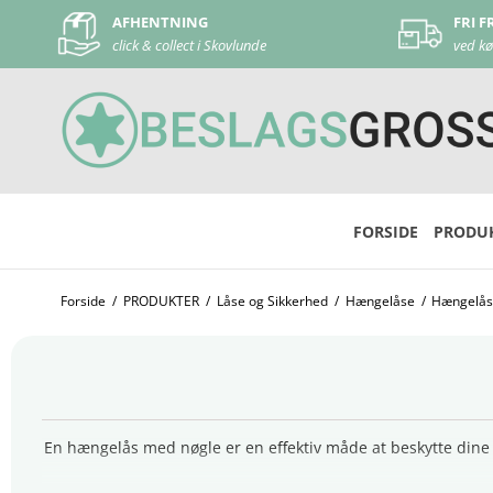
FRI FRAGT
DA
ved køb over 500 kr
ved
FORSIDE
PRODU
Forside
/
PRODUKTER
/
Låse og Sikkerhed
/
Hængelåse
/
Hængelås
En hængelås med nøgle er en effektiv måde at beskytte dine e