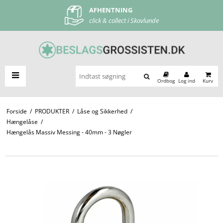
AFHENTNING
FRI FRAGT
click & collect i Skovlunde
ved køb over 500 kr
Ordbog
Log ind
Kurv
Forside
/
PRODUKTER
/
Låse og Sikkerhed
/
Hængelåse
/
Hængelås Massiv Messing - 40mm - 3 Nøgler