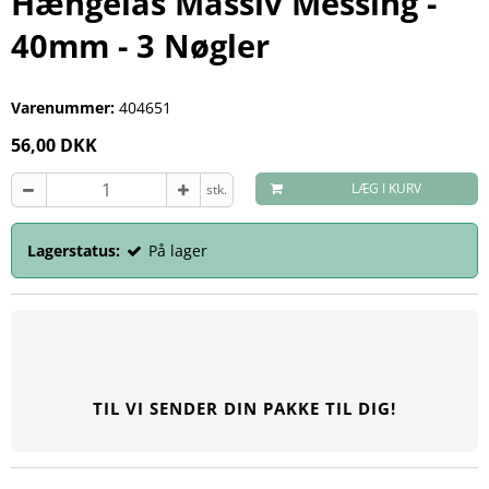
Hængelås Massiv Messing -
40mm - 3 Nøgler
Varenummer:
404651
56,00 DKK
LÆG I KURV
stk.
Lagerstatus:
På lager
TIL VI SENDER DIN PAKKE TIL DIG!