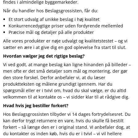
findes i almindelige byggemarkeder.
Når du handler hos Beslagsgrossisten, får du:
Et stort udvalg af unikke beslag i høj kvalitet
Konkurrencedygtige priser uden fordyrende mellemled
Præcise mål og detaljer på alle produkter
Alle vores produkter er nøje udvalgt og kvalitetstestet – og vi
sætter en ære i at give dig en god oplevelse fra start til slut.
Hvordan vælger jeg det rigtige beslag?
Vi ved godt, at mange beslag kan ligne hinanden på billeder –
men ofte er det små detaljer som mål og montering, der gør
den store forskel. Derfor anbefaler vi, at du læser
produktteksten og målene grundigt igennem. Har du
spørgsmål eller er i tvivl om, hvad du skal vælge, er du altid
velkommen til at kontakte os – vi sidder klar til at rådgive dig.
Hvad hvis jeg bestiller forkert?
Hos Beslagsgrossisten tilbyder vi 14 dages fortrydelsesret. Du
kan derfor trygt returnere en vare, hvis du skulle få bestilt
forkert – så længe den er i original stand. Vi anbefaler dog, at
du kontakter os inden køb, hvis du er i tvivl – vi vil hellere