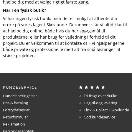
hjælpe dig med at vælge rigtigt første gang.
Har I en fysisk butik?
Vi har ingen fysisk butik, men det er muligt at afhente din
ordre på vores lager i Skovlunde. Derudover står vi altid klar til
at hjælpe dig online, både hvis du har spørgsmål til
produkterne, eller har brug for vejledning i forhold til dit
projekt. Du er velkommen til at kontakte os – vi hjælper gerne
både private og professionelle med alt fra små løsninger til
større projekter.
KUNDESERVICE
Handelsbetingelser
Fri fragt over 500kr
Pris & betaling
Dag-til-dag levering
Fortrydelsesret
Click & Collect i Skovlunde
Returformular
God kundeservice
Reklamation
Persondatapolitik