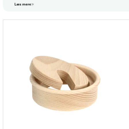
skrivebord, der ser både professionelt og overskueligt ud
Læs mere