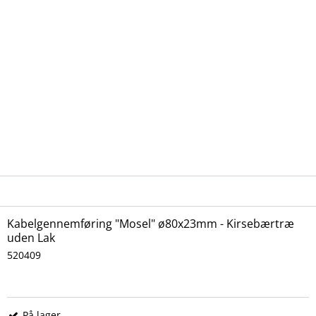
Kabelgennemføring "Mosel" ø80x23mm - Kirsebærtræ
uden Lak
520409
På lager