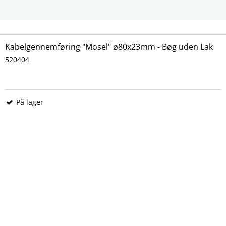
. Her på siden kan du dykke ned i udvalget af kabelgennemføringer -
Kabelgennemføring "Mosel" ø80x23mm - Bøg uden Lak
520404
På lager