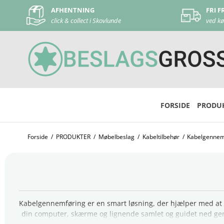
FRI FRAGT
DAG 
ved køb over 500 kr
ved be
FORSIDE
PRODU
Forside
/
PRODUKTER
/
Møbelbeslag
/
Kabeltilbehør
/
Kabelgennem
Kabelgennemføring er en smart løsning, der hjælper med at h
din computer, skærme og lignende samlet og guidet ned genn