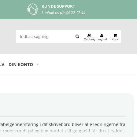
MOBILEPAY
let og nem betaling
Ordbog
Log ind
Kurv
LV
DIN KONTO
belgennemføring i dit skrivebord bliver alle ledningerne fra
roder rundt på og bag bordet - til gengæld får du et ryddet