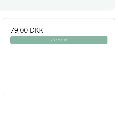
 de kommer i forskellige materialer, farver og størrelser.
79,00 DKK
Vis produkt