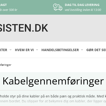
TIL DAG LEVERING
KUNDE SUPPORT
stilling inden kl 13:00
kontakt os på
44 22 17 44
KTER
HVEM ER VI
HANDELSBETINGELSER
GØR DET SE
føringer
Kabelgennemføringer
olde styr på dine kabler på en både pæn og praktisk måde. Med ka
em bordet. Du slipper for at bekymre dig om kabler, der ligger og 