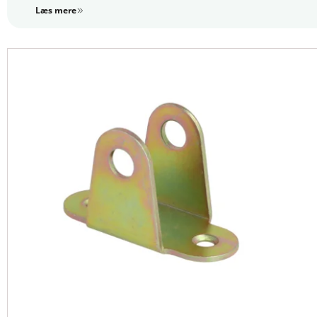
Stålskruer og beslag, der er gulforzinket, kan også anvendes
Læs mere