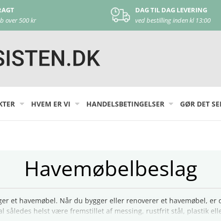
 TIL DAG LEVERING
KUNDE SUPPORT
bestilling inden kl 13:00
kontakt os på
44 22 17 44
KTER
HVEM ER VI
HANDELSBETINGELSER
GØR DET SE
Havemøbelbeslag
r et havemøbel. Når du bygger eller renoverer et havemøbel, er det
l således helst være fremstillet af messing, rustfrit stål, plastik el