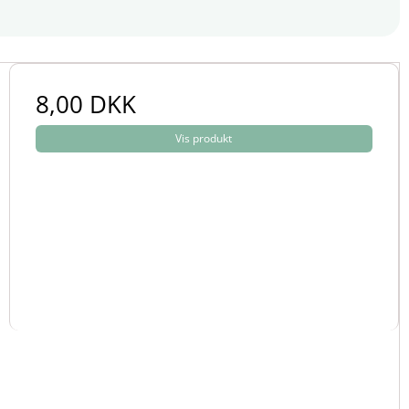
Et møbel fremstillet af stålbeslag, der er gulforzinket, skal
8,00 DKK
Vis produkt