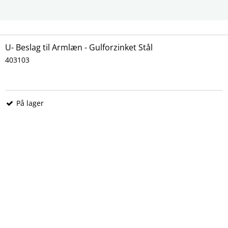
 udendørs, når bare de ikke er alt for eksponeret for vejr og vind. 
stilles indenfor om vinteren. Ellers ruster beslagene.
U- Beslag til Armlæn - Gulforzinket Stål
403103
På lager