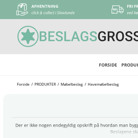
FRI FRAGT
DAG
ved køb over 500 kr
ved 
FORSIDE
PRODU
Forside
/
PRODUKTER
/
Møbelbeslag
/
Havemøbelbeslag
Der er ikke nogen endegyldig opskrift på hvordan man bygge
Beslagene ska