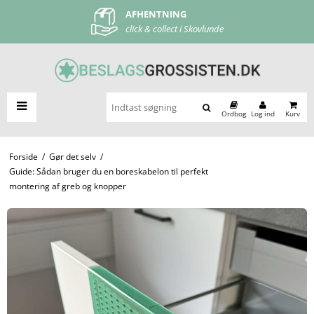
AFHENTNING
FRI FRAGT
click & collect i Skovlunde
ved køb over 500 kr
Ordbog
Log ind
Kurv
Forside
/
Gør det selv
/
Guide: Sådan bruger du en boreskabelon til perfekt
montering af greb og knopper