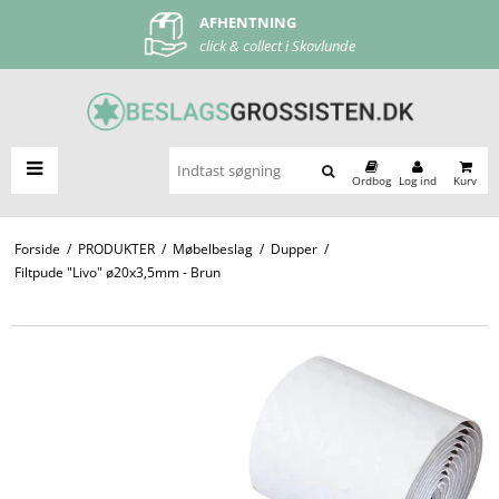
AFHENTNING
FRI FRAGT
click & collect i Skovlunde
ved køb over 500 kr
Ordbog
Log ind
Kurv
Forside
/
PRODUKTER
/
Møbelbeslag
/
Dupper
/
Filtpude "Livo" ø20x3,5mm - Brun