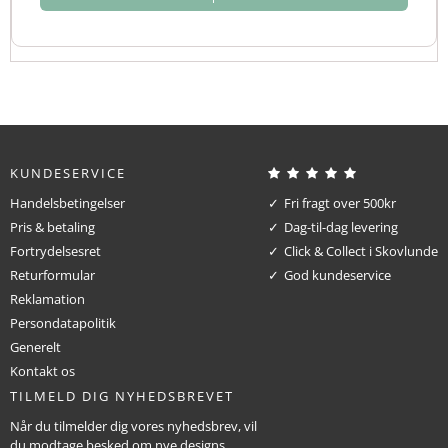
KUNDESERVICE
Handelsbetingelser
Fri fragt over 500kr
Pris & betaling
Dag-til-dag levering
Fortrydelsesret
Click & Collect i Skovlunde
Returformular
God kundeservice
Reklamation
Persondatapolitik
Generelt
Kontakt os
TILMELD DIG NYHEDSBREVET
Når du tilmelder dig vores nyhedsbrev, vil
du modtage besked om nye designs,