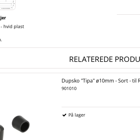
jer
- hvid plast
m.
RELATEREDE PROD
Dupsko "Tipa" ø10mm - Sort - til
901010
På lager