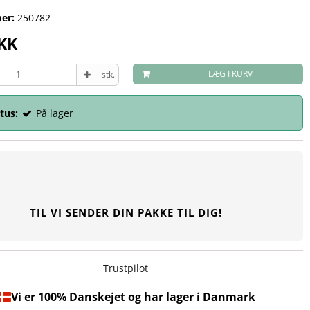
er:
250782
DKK
LÆG I KURV
stk.
tus:
På lager
TIL VI SENDER DIN PAKKE TIL DIG!
Trustpilot
Vi er 100% Danskejet og har lager i Danmark