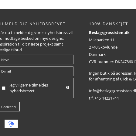
TILMELD DIG NYHEDSBREVET
100% DANSKEJET
år du tilmelder dig vores nyhedsbrev, vil
Beslagsgrossisten.dk
u modtage besked om nye designs,
Mileparken 11
nspiration til dit næste projekt samt
2740 Skovlunde
ærlige tilbud.
Danmark
CVR-nummer
:
DK2478601
Ingen butik på adressen,
for afhentning af Click & C
Jeg vil gerne tilmeldes
Info@beslagsgrossisten.d
nyhedsbrevet
tlf. +45 44221744
Godkend