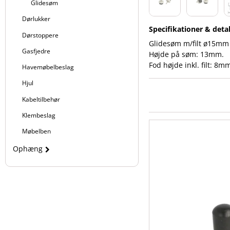
Glidesøm
Dørlukker
Specifikationer & detal
Dørstoppere
Glidesøm m/filt ø15mm 
Gasfjedre
Højde på søm: 13mm.
Fod højde inkl. filt: 8m
Havemøbelbeslag
Hjul
Kabeltilbehør
Klembeslag
Møbelben
Ophæng