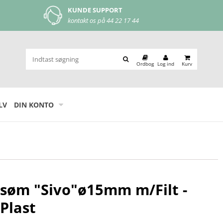
KUNDE SUPPORT
MOBILEPAY
kontakt os på
44 22 17 44
let og nem beta
Ordbog
Log ind
Kurv
LV
DIN KONTO
esøm "Sivo"ø15mm m/Filt -
Plast