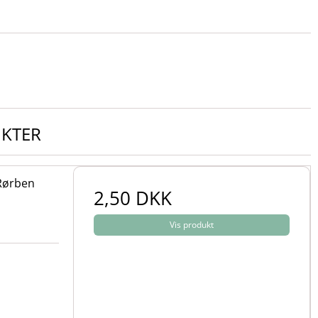
UKTER
 Rørben
2,50 DKK
Vis produkt