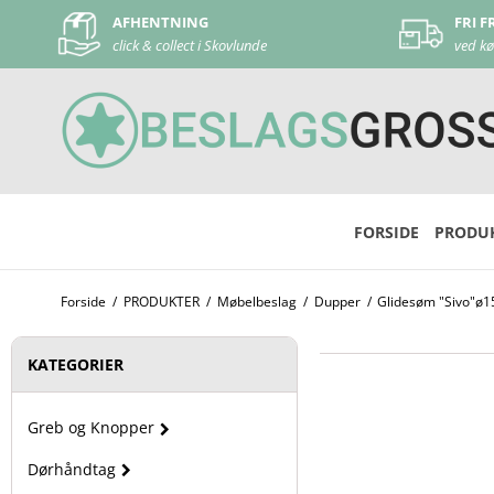
AFHENTNING
FRI FRAGT
click & collect i Skovlunde
ved køb over 500 kr
FORSIDE
PRODU
Forside
/
PRODUKTER
/
Møbelbeslag
/
Dupper
/
Glidesøm "Sivo"ø15
KATEGORIER
Greb og Knopper
Dørhåndtag