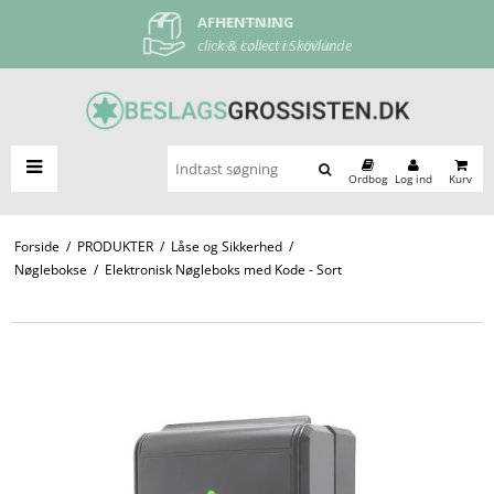
AFHENTNING
FRI FRAGT
click & collect i Skovlunde
ved køb over 500 kr
Ordbog
Log ind
Kurv
Forside
/
PRODUKTER
/
Låse og Sikkerhed
/
Nøglebokse
/
Elektronisk Nøgleboks med Kode - Sort