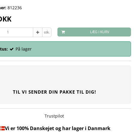
er:
812236
 DKK
LÆG I KURV
stk.
tus:
På lager
TIL VI SENDER DIN PAKKE TIL DIG!
Trustpilot
Vi er 100% Danskejet og har lager i Danmark