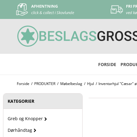
TNING
FRI FRAGT
llect i Skovlunde
ved køb over 500 kr
FORSIDE
PRODU
Forside
/
PRODUKTER
/
Møbelbeslag
/
Hjul
/
Inventarhjul "Cæsar"
KATEGORIER
Greb og Knopper
Dørhåndtag