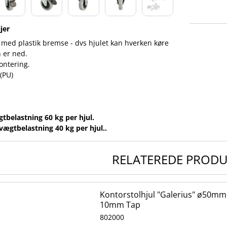
jer
l med plastik bremse - dvs hjulet kan hverken køre
 er ned.
ontering.
(PU)
belastning 60 kg per hjul.
gtbelastning 40 kg per hjul..
RELATEREDE PROD
Kontorstolhjul "Galerius" ø50mm 
10mm Tap
802000