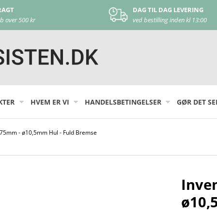
DAG TIL DAG LEVERING
KU
ved bestilling inden kl 13:00
ko
KTER
HVEM ER VI
HANDELSBETINGELSER
GØR DET SE
 ø75mm - ø10,5mm Hul - Fuld Bremse
Inve
ø10,