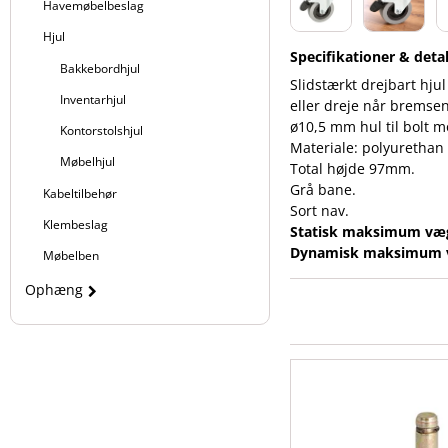
Havemøbelbeslag
Hjul
Specifikationer & detal
Bakkebordhjul
Slidstærkt drejbart hju
Inventarhjul
eller dreje når bremsen
ø10,5 mm hul til bolt m
Kontorstolshjul
Materiale: polyurethan 
Møbelhjul
Total højde 97mm.
Grå bane.
Kabeltilbehør
Sort nav.
Klembeslag
Statisk maksimum vægt
Dynamisk maksimum væ
Møbelben
Ophæng