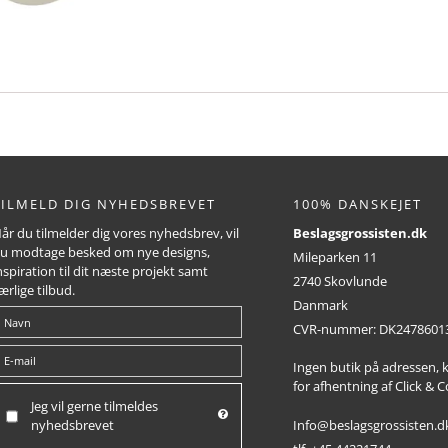
TILMELD DIG NYHEDSBREVET
100% DANSKEJET
år du tilmelder dig vores nyhedsbrev, vil
Beslagsgrossisten.dk
u modtage besked om nye designs,
Mileparken 11
nspiration til dit næste projekt samt
2740 Skovlunde
ærlige tilbud.
Danmark
CVR-nummer
:
DK2478601
Ingen butik på adressen,
for afhentning af Click & C
Jeg vil gerne tilmeldes
Info@beslagsgrossisten.d
nyhedsbrevet