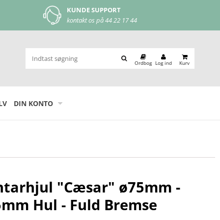
NDE SUPPORT
MOBILEPAY
ntakt os på
44 22 17 44
let og nem betaling
Ordbog
Log ind
Kurv
LV
DIN KONTO
ntarhjul "Cæsar" ø75mm -
5mm Hul - Fuld Bremse