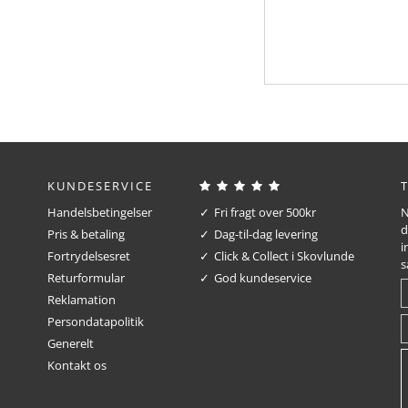
KUNDESERVICE
Handelsbetingelser
Fri fragt over 500kr
N
d
Pris & betaling
Dag-til-dag levering
i
Fortrydelsesret
Click & Collect i Skovlunde
s
Returformular
God kundeservice
Reklamation
Persondatapolitik
Generelt
Kontakt os