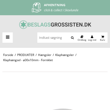
AFHENTNING
FRI FRAGT
click & collect i Skovlunde
ved køb over 500 kr
Ordbog
Log ind
Kurv
Forside
/
PRODUKTER
/
Hængsler
/
Klaphængsler
/
Klaphængsel - ø30x10mm - Forniklet