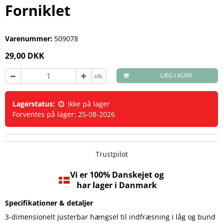
Forniklet
Varenummer:
509078
29,00 DKK
LÆG I KURV
stk.
Lagerstatus:
Ikke på lager
Forventes på lager: 25-08-2026
Trustpilot
Vi er 100% Danskejet og
har lager i Danmark
Specifikationer & detaljer
3-dimensionelt justerbar hængsel til indfræsning i låg og bund