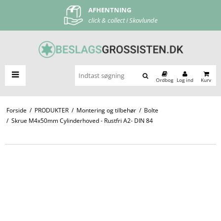
AFHENTNING
FRI FRAGT
click & collect i Skovlunde
ved køb over 500 kr
Ordbog
Log ind
Kurv
Forside
/
PRODUKTER
/
Montering og tilbehør
/
Bolte
/
Skrue M4x50mm Cylinderhoved - Rustfri A2- DIN 84