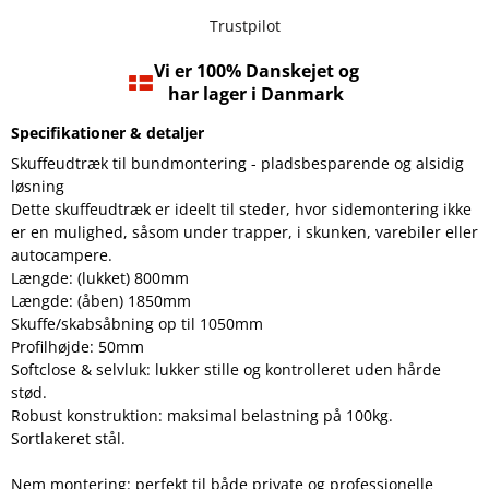
Trustpilot
Vi er 100% Danskejet og
har lager i Danmark
Specifikationer & detaljer
Skuffeudtræk til bundmontering - pladsbesparende og alsidig
løsning
Dette skuffeudtræk er ideelt til steder, hvor sidemontering ikke
er en mulighed, såsom under trapper, i skunken, varebiler eller
autocampere.
Længde: (lukket) 800mm
Længde: (åben) 1850mm
Skuffe/skabsåbning op til 1050mm
Profilhøjde: 50mm
Softclose & selvluk: lukker stille og kontrolleret uden hårde
stød.
Robust konstruktion: maksimal belastning på 100kg.
Sortlakeret stål.
Nem montering: perfekt til både private og professionelle