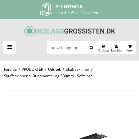
AFHENTNING
FRI FRAGT
click & collect i Skovlunde
ved køb over 500 kr
Ordbog
Log ind
Kurv
Forside
/
PRODUKTER
/
Udtræk
/
Skuffeskinner
/
Skuffeskinner til Bundmontering 800mm - Softclose