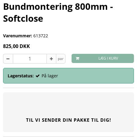
Bundmontering 800mm -
Softclose
Varenummer:
613722
825,00 DKK
LÆG I KURV
par
Lagerstatus:
På lager
TIL VI SENDER DIN PAKKE TIL DIG!