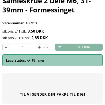
Samleskrue 2 Dele M6, 31-
39mm - Formessinget
Varenummer:
106913
3,50 DKK
stk.pris v/ 1 stk.
2,85 DKK
stk.pris v/ 100 stk.
LÆG I KURV
stk.
Lagerstatus:
På lager
TIL VI SENDER DIN PAKKE TIL DIG!