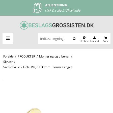
AFHENTNING
FRI FRAGT
click & collect i Skovlunde
ved køb over 500 kr
Ordbog
Log ind
Kurv
Forside
/
PRODUKTER
/
Montering og tilbehør
/
Skruer
/
Samleskrue 2 Dele M6, 31-39mm - Formessinget