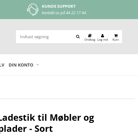
SUPPORT
MOBILEPAY
os på
44 22 17 44
let og nem betaling
Ordbog
Log ind
Kurv
LV
DIN KONTO
adestik til Møbler og
lader - Sort