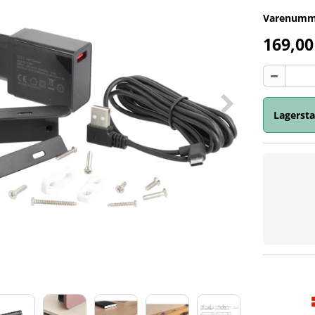
Varenumm
169,0
Lagersta