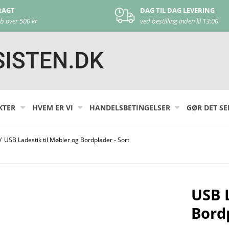
DAG TIL DAG LEVERING
KUNDE 
ved bestilling inden kl 13:00
kontakt 
KTER
HVEM ER VI
HANDELSBETINGELSER
GØR DET SE
/
USB Ladestik til Møbler og Bordplader - Sort
USB L
Bordp