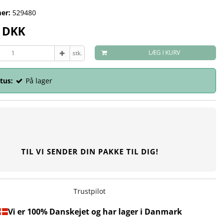
er:
529480
0 DKK
LÆG I KURV
stk.
tus:
På lager
TIL VI SENDER DIN PAKKE TIL DIG!
Trustpilot
Vi er 100% Danskejet og har lager i Danmark