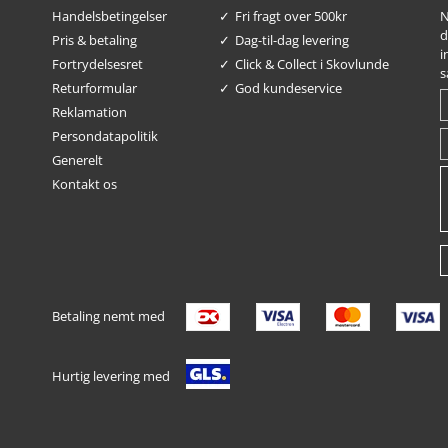
Handelsbetingelser
Fri fragt over 500kr
N
d
Pris & betaling
Dag-til-dag levering
i
Fortrydelsesret
Click & Collect i Skovlunde
s
Returformular
God kundeservice
Reklamation
Persondatapolitik
Generelt
Kontakt os
Betaling nemt med
Hurtig levering med