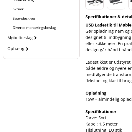
Skruer
Specifikationer & detal
Spændeskiver
USB Ladestik til Møble
Diverse monteringsbeslag
Gør opladning nem og d
designet til indbygnin
Møbelbeslag
eller køkkenøer. En prak
Ophæng
design går hånd i hånd
Ladestikket er udstyre
både ældre og nyere en
medfølgende transforme
fleksibel og klar til b
Opladning
15W – almindelig opla
Specifikationer
Farve: Sort
Kabel: 1,5 meter
Tilslutning: EU stik