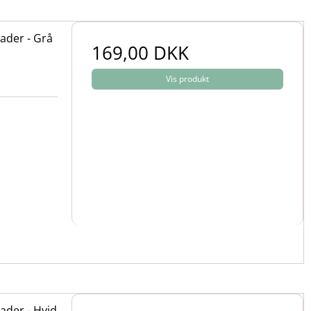
ader - Grå
169,00 DKK
Vis produkt
ader - Hvid