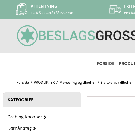
FRI FRAGT
i Skovlunde
ved køb over 500 kr
FORSIDE
PRODU
Forside
/
PRODUKTER
/
Montering og tilbehør
/
Elektronisk tilbehør
KATEGORIER
Greb og Knopper
Dørhåndtag