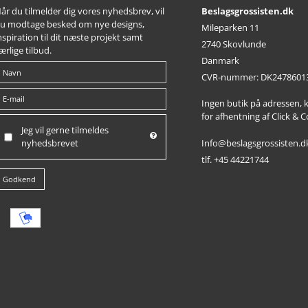
år du tilmelder dig vores nyhedsbrev, vil
Beslagsgrossisten.dk
u modtage besked om nye designs,
Mileparken 11
nspiration til dit næste projekt samt
2740 Skovlunde
ærlige tilbud.
Danmark
CVR-nummer
:
DK2478601
Ingen butik på adressen,
for afhentning af Click & C
Jeg vil gerne tilmeldes
Info@beslagsgrossisten.d
nyhedsbrevet
tlf. +45 44221744
Godkend