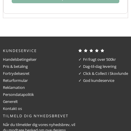
KUNDESERVICE
Handelsbetingelser
Fri fragt over 500kr
Pris & betaling
Dag-til-dag levering
Fortrydelsesret
Click & Collect i Skovlunde
Returformular
God kundeservice
Reklamation
Persondatapolitik
Generelt
Kontakt os
TILMELD DIG NYHEDSBREVET
Når du tilmelder dig vores nyhedsbrev, vil
du modtage besked om nye designs,