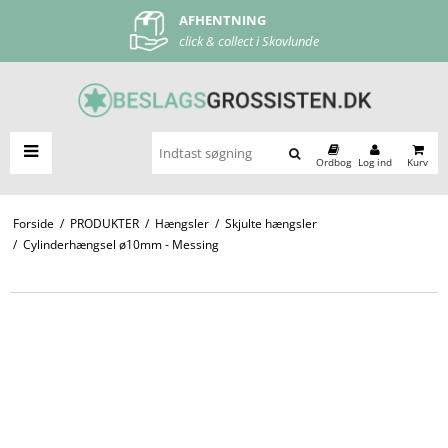
AFHENTNING
FRI FRAGT
click & collect i Skovlunde
ved køb over 500 kr
Ordbog
Log ind
Kurv
Forside
/
PRODUKTER
/
Hængsler
/
Skjulte hængsler
/
Cylinderhængsel ø10mm - Messing