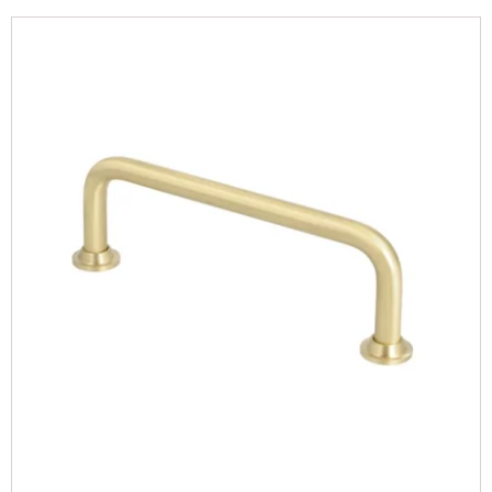
beskytter messingen og gør, at grebene holder deres
flotte farve og glans længere uden at udvikle patina på
samme måde som ubehandlet messing.
Hos os finder du et bredt udvalg af
messinggreb
med
lak i forskellige designs, længder og former til både
køkken, garderobe, badeværelse og møbler. Grebene
bruges ofte på køkkenlåger, skuffer og skabe, hvor de
tilfører varme, eksklusivitet og et mere gennemført
udtryk i indretningen.
Mange vælger lakerede messinggreb, fordi de
kombinerer det klassiske look fra messing med mindre
vedligeholdelse i hverdagen. Det gør dem særligt
populære i køkkener og badeværelser, hvor grebene
bruges mange gange dagligt og udsættes for fugt og
fedtede fingre.
Hvis du er i tvivl om forskellen mellem lakeret og
ulakeret messing, kan du læse vores guide om
skal du
vælge messing med eller uden lak
, hvor vi gennemgår
forskelle, vedligeholdelse og udtryk.