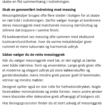
skabe en flot sammenhæng i indretningen.
Skab en gennemført indretning med messing
Messingdetaljer bruges ofte flere steder i boligen for at skabe
en rød tråd i indretningen. Derfor vælger mange at kombinere
deres messinggreb med matchende
messing dørhåndtag
og
stilrene
dørstoppere
i samme finish.
På badeværelset ses messing ofte sammen med eksklusivt
badeværelsestilbehør
, hvor de varme metaldetaljer giver
rummet et mere luksuriøst og harmonisk udtryk.
Sådan vælger du de rette messinggreb
Når du vælger messinggreb med lak, er det vigtigt at tænke
over både størrelse, form og anvendelse. Lange greb giver ofte
et moderne og elegant udtryk på store køkkenskuffer og
garderobeskabe, mens mindre greb passer godt til kommoder,
vitriner og mindre møbler.
Designet spiller også en stor rolle for helhedsindtrykket. Nogle
foretrækker minimalistiske og enkle former, mens andre ønsker
mere klassiske eller dekorative greb afhængigt af boligens stil.
Hos
Beslagsgrossisten
finder du et stort udvalg af messinggreb