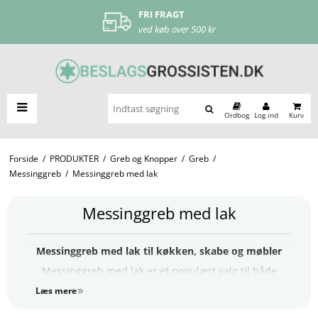
FRI FRAGT
ved køb over 500 kr
Ordbog
Log ind
Kurv
Forside
/
PRODUKTER
/
Greb og Knopper
/
Greb
/
Messinggreb
/
Messinggreb med lak
Messinggreb med lak
Messinggreb med lak til køkken, skabe og møbler
Messinggreb med lak er et populært valg til både
moderne og klassiske hjem, hvor man ønsker det
Læs mere
varme og eksklusive udtryk fra messing samtidig med
en mere vedligeholdelsesvenlig overflade. Lakeringen