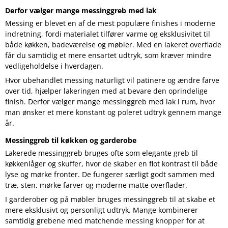
Derfor vælger mange messinggreb med lak
Messing er blevet en af de mest populære finishes i moderne
indretning, fordi materialet tilfører varme og eksklusivitet til
både køkken, badeværelse og møbler. Med en lakeret overflade
får du samtidig et mere ensartet udtryk, som kræver mindre
vedligeholdelse i hverdagen.
Hvor ubehandlet messing naturligt vil patinere og ændre farve
over tid, hjælper lakeringen med at bevare den oprindelige
finish. Derfor vælger mange messinggreb med lak i rum, hvor
man ønsker et mere konstant og poleret udtryk gennem mange
år.
Messinggreb til køkken og garderobe
Lakerede messinggreb bruges ofte som elegante
greb
til
køkkenlåger og skuffer, hvor de skaber en flot kontrast til både
lyse og mørke fronter. De fungerer særligt godt sammen med
træ, sten, mørke farver og moderne matte overflader.
I garderober og på møbler bruges messinggreb til at skabe et
mere eksklusivt og personligt udtryk. Mange kombinerer
samtidig grebene med matchende
messing knopper
for at