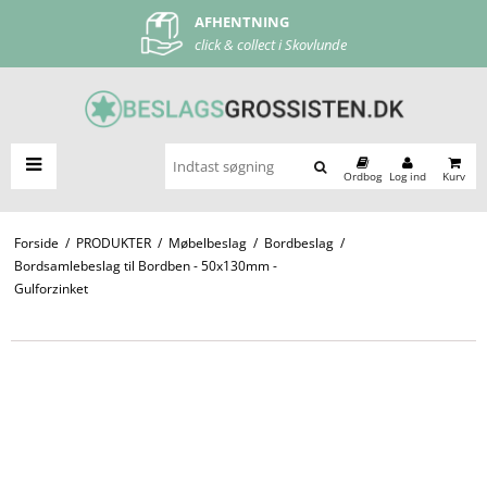
AFHENTNING
FRI FRAGT
click & collect i Skovlunde
ved køb over 500 kr
Ordbog
Log ind
Kurv
Forside
/
PRODUKTER
/
Møbelbeslag
/
Bordbeslag
/
Bordsamlebeslag til Bordben - 50x130mm -
Gulforzinket