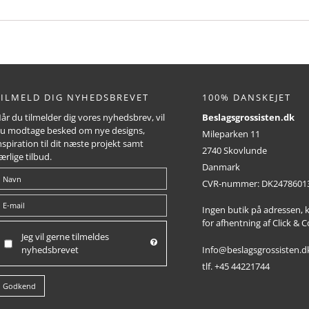
TILMELD DIG NYHEDSBREVET
100% DANSKEJET
år du tilmelder dig vores nyhedsbrev, vil
Beslagsgrossisten.dk
u modtage besked om nye designs,
Mileparken 11
nspiration til dit næste projekt samt
2740 Skovlunde
ærlige tilbud.
Danmark
CVR-nummer
:
DK2478601
Ingen butik på adressen,
for afhentning af Click & C
Jeg vil gerne tilmeldes
Info@beslagsgrossisten.d
nyhedsbrevet
tlf. +45 44221744
Godkend