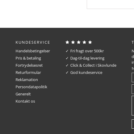
KUNDESERVICE
Handelsbetingelser
Fri fragt over 500kr
N
d
Pris & betaling
Dag-til-dag levering
i
Fortrydelsesret
Click & Collect i Skovlunde
s
Returformular
God kundeservice
Reklamation
Persondatapolitik
Generelt
Kontakt os