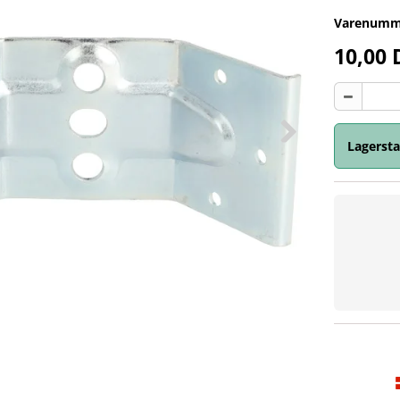
Varenumm
10,00
Lagersta