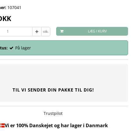
er:
107041
 DKK
LÆG I KURV
stk.
tus:
På lager
TIL VI SENDER DIN PAKKE TIL DIG!
Trustpilot
Vi er 100% Danskejet og har lager i Danmark