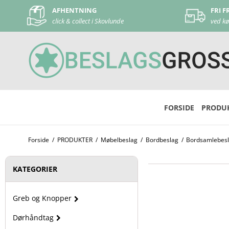
TNING
FRI FRAGT
llect i Skovlunde
ved køb over 500 kr
FORSIDE
PRODU
Forside
/
PRODUKTER
/
Møbelbeslag
/
Bordbeslag
/
Bordsamlebesla
KATEGORIER
Greb og Knopper
Dørhåndtag