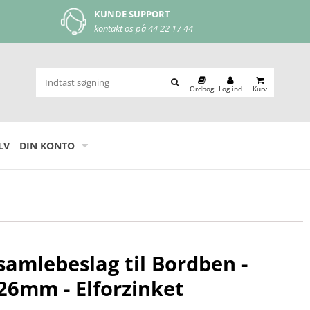
NDE SUPPORT
MOBILEPAY
ntakt os på
44 22 17 44
let og nem betaling
Ordbog
Log ind
Kurv
LV
DIN KONTO
samlebeslag til Bordben -
26mm - Elforzinket