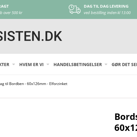
DAG TIL DAG LEVERING
KU
ved bestilling inden kl 13:00
ko
KTER
HVEM ER VI
HANDELSBETINGELSER
GØR DET SE
g til Bordben - 60x126mm - Elforzinket
Bord
60x1