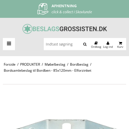
AFHENTNING
FRI FRAGT
click & collect i Skovlunde
ved køb over 500 kr
Ordbog
Log ind
Kurv
Forside
/
PRODUKTER
/
Møbelbeslag
/
Bordbeslag
/
Bordsamlebeslag til Bordben - 85x120mm - Elforzinket