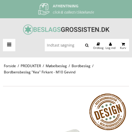
AFHENTNING
FRI FRAGT
click & collect i Skovlunde
ved køb over 500 kr
Ordbog
Log ind
Kurv
Forside
/
PRODUKTER
/
Møbelbeslag
/
Bordbeslag
/
Bordbensbeslag "Kea" Firkant - M10 Gevind