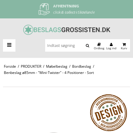
AFHENTNING
FRI FRAGT
click & collect i Skovlunde
ved køb over 500 kr
Ordbog
Log ind
Kurv
Forside
/
PRODUKTER
/
Møbelbeslag
/
Bordbeslag
/
Benbeslag ø85mm - "Mini-Twister" - 4 Positioner - Sort