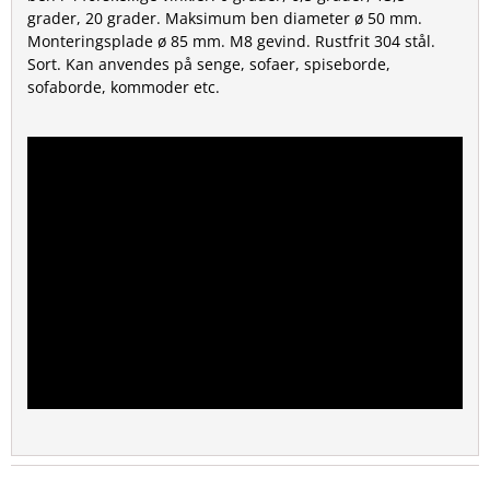
grader, 20 grader. Maksimum ben diameter ø 50 mm.
Monteringsplade ø 85 mm. M8 gevind. Rustfrit 304 stål.
Sort. Kan anvendes på senge, sofaer, spiseborde,
sofaborde, kommoder etc.