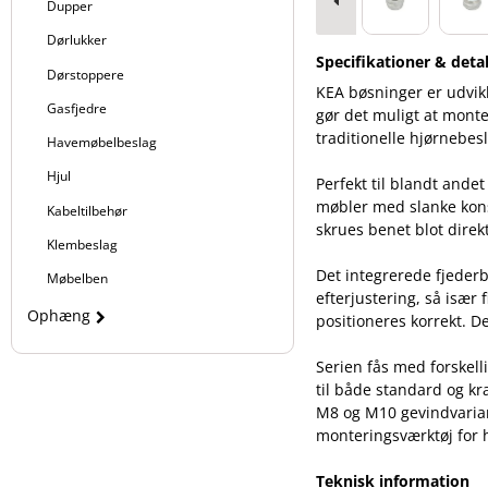
Dupper
Dørlukker
Specifikationer & detal
Dørstoppere
KEA bøsninger er udvik
Gasfjedre
gør det muligt at mont
traditionelle hjørnebesl
Havemøbelbeslag
Hjul
Perfekt til blandt ande
møbler med slanke kons
Kabeltilbehør
skrues benet blot direk
Klembeslag
Det integrerede fjeder
Møbelben
efterjustering, så isæ
Ophæng
positioneres korrekt. De
Serien fås med forskell
til både standard og kr
M8 og M10 gevindvaria
monteringsværktøj for h
Teknisk information