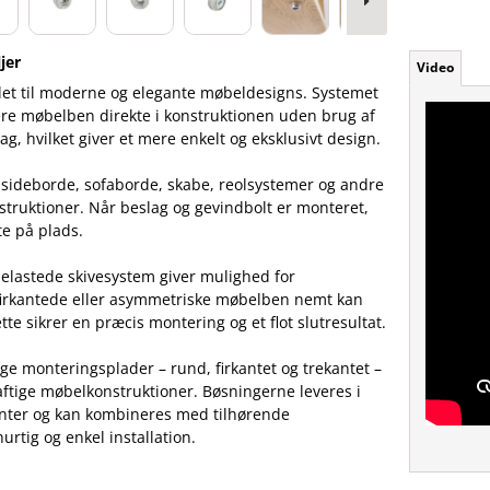
jer
Video
let til moderne og elegante møbeldesigns. Systemet
ere møbelben direkte i konstruktionen uden brug af
ag, hvilket giver et mere enkelt og eksklusivt design.
t sideborde, sofaborde, skabe, reolsystemer og andre
truktioner. Når beslag og gevindbolt er monteret,
te på plads.
belastede skivesystem giver mulighed for
r firkantede eller asymmetriske møbelben nemt kan
tte sikrer en præcis montering og et flot slutresultat.
ige monteringsplader – rund, firkantet og trekantet –
aftige møbelkonstruktioner. Bøsningerne leveres i
nter og kan kombineres med tilhørende
urtig og enkel installation.