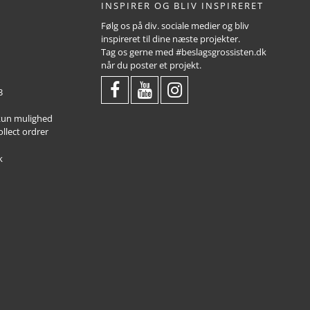
INSPIRER OG BLIV INSPIRERET
Følg os på div. sociale medier og bliv
inspireret til dine næste projekter.
Tag os gerne med #beslagsgrossisten.dk
når du poster et projekt.
3
 kun mulighed
ollect ordrer
k