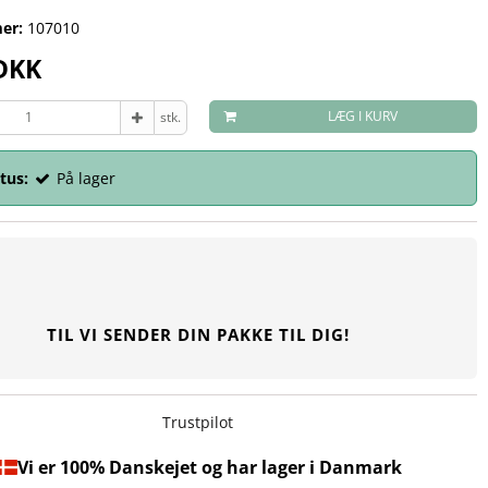
er:
107010
 DKK
LÆG I KURV
stk.
tus:
På lager
TIL VI SENDER DIN PAKKE TIL DIG!
Trustpilot
Vi er 100% Danskejet og har lager i Danmark