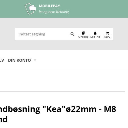
 SUPPORT
MOBILEPAY
 os på
44 22 17 44
let og nem betaling
Ordbog
Log ind
Kurv
LV
DIN KONTO
ndbøsning "Kea"ø22mm - M8
nd