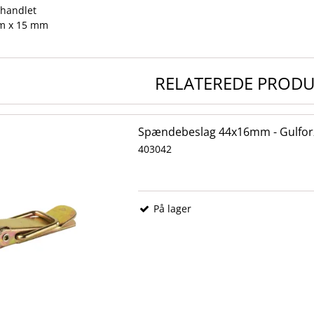
ehandlet
mm x 15 mm
RELATEREDE PROD
Spændebeslag 44x16mm - Gulfor
403042
På lager