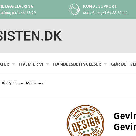
DAG TIL DAG LEVERING
KUNDE
ved bestilling inden kl 13:00
kontakt
KTER
HVEM ER VI
HANDELSBETINGELSER
GØR DET SE
 "Kea"ø22mm - M8 Gevind
Gevi
Gevi