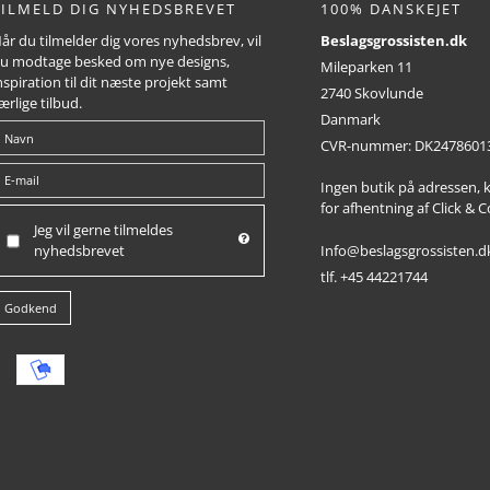
TILMELD DIG NYHEDSBREVET
100% DANSKEJET
år du tilmelder dig vores nyhedsbrev, vil
Beslagsgrossisten.dk
u modtage besked om nye designs,
Mileparken 11
nspiration til dit næste projekt samt
2740 Skovlunde
ærlige tilbud.
Danmark
CVR-nummer
:
DK2478601
Ingen butik på adressen,
for afhentning af Click & C
Jeg vil gerne tilmeldes
Info@beslagsgrossisten.d
nyhedsbrevet
tlf. +45 44221744
Godkend