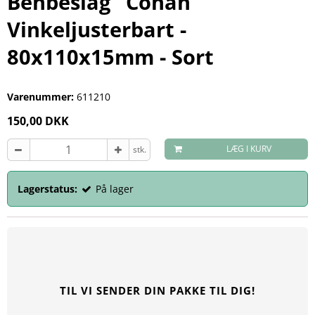
Benbeslag "Conan"
Vinkeljusterbart -
80x110x15mm - Sort
Varenummer:
611210
150,00 DKK
LÆG I KURV
stk.
Lagerstatus:
På lager
TIL VI SENDER DIN PAKKE TIL DIG!