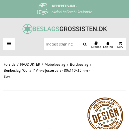
AFHENTNING
FRI FRAGT
click & collect i Skovlunde
ved køb over 500 kr
Ordbog
Log ind
Kurv
Forside
/
PRODUKTER
/
Møbelbeslag
/
Bordbeslag
/
Benbeslag "Conan" Vinkeljusterbart - 80x110x15mm -
Sort