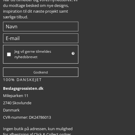
du modtage besked om nye designs,
inspiration til dit næste projekt samt
særlige tilbud.
Jeg vil gerne tilmeldes
nyhedsbrevet
Godkend
100% DANSKEJET
Beslagsgrossisten.dk
Mileparken 11
2740 Skovlunde
Danmark
CVR-nummer
:
DK24786013
Ingen butik på adressen, kun mulighed
for afhentning af Click & Collect ordrer