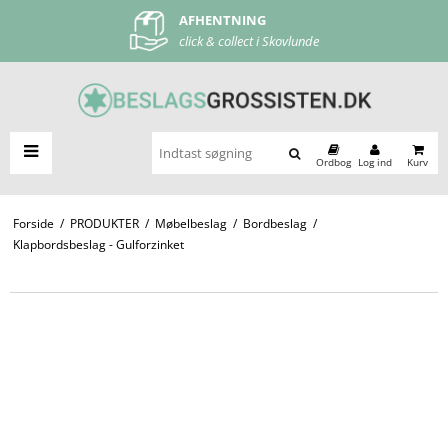
AFHENTNING
FRI FRAGT
click & collect i Skovlunde
ved køb over 500 kr
Ordbog
Log ind
Kurv
Forside
/
PRODUKTER
/
Møbelbeslag
/
Bordbeslag
/
Klapbordsbeslag - Gulforzinket