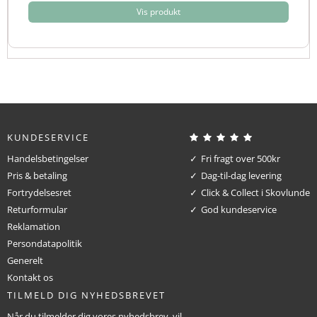
Vis produkt
KUNDESERVICE
Handelsbetingelser
Fri fragt over 500kr
Pris & betaling
Dag-til-dag levering
Fortrydelsesret
Click & Collect i Skovlunde
Returformular
God kundeservice
Reklamation
Persondatapolitik
Generelt
Kontakt os
TILMELD DIG NYHEDSBREVET
Når du tilmelder dig vores nyhedsbrev, vil