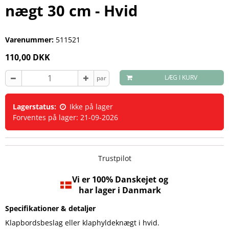
nægt 30 cm - Hvid
Varenummer:
511521
110,00 DKK
LÆG I KURV
par
Lagerstatus:
Ikke på lager
Forventes på lager: 21-09-2026
Trustpilot
Vi er 100% Danskejet og
har lager i Danmark
Specifikationer & detaljer
Klapbordsbeslag eller klaphyldeknægt i hvid.