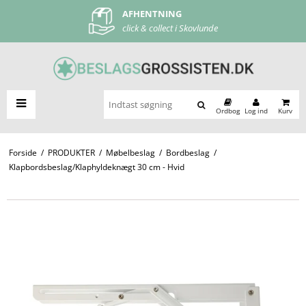
AFHENTNING
FRI FRAGT
click & collect i Skovlunde
ved køb over 500 kr
Ordbog
Log ind
Kurv
Forside
/
PRODUKTER
/
Møbelbeslag
/
Bordbeslag
/
Klapbordsbeslag/Klaphyldeknægt 30 cm - Hvid