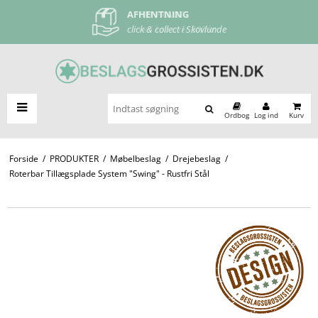
AFHENTNING
FRI FRAGT
click & collect i Skovlunde
ved køb over 500 kr
Ordbog
Log ind
Kurv
Forside
/
PRODUKTER
/
Møbelbeslag
/
Drejebeslag
/
Roterbar Tillægsplade System "Swing" - Rustfri Stål