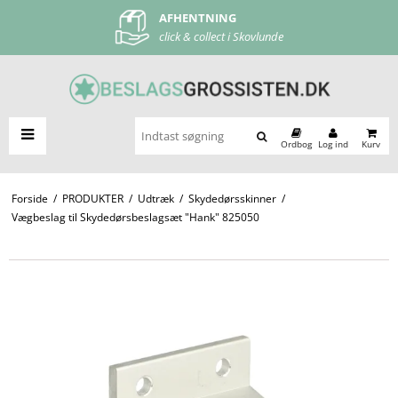
AFHENTNING
FRI FRAGT
click & collect i Skovlunde
ved køb over 500 kr
Ordbog
Log ind
Kurv
Forside
/
PRODUKTER
/
Udtræk
/
Skydedørsskinner
/
Vægbeslag til Skydedørsbeslagsæt "Hank" 825050