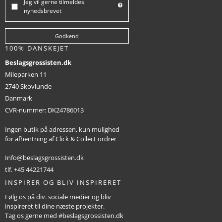
Jeg vil gerne tilmeldes
nyhedsbrevet
Godkend
100% DANSKEJET
Beslagsgrossisten.dk
Mileparken 11
2740 Skovlunde
Danmark
CVR-nummer
:
DK24786013
Ingen butik på adressen, kun mulighed
for afhentning af Click & Collect ordrer
Info@beslagsgrossisten.dk
tlf. +45 44221744
INSPIRER OG BLIV INSPIRERET
Følg os på div. sociale medier og bliv
inspireret til dine næste projekter.
Tag os gerne med #beslagsgrossisten.dk