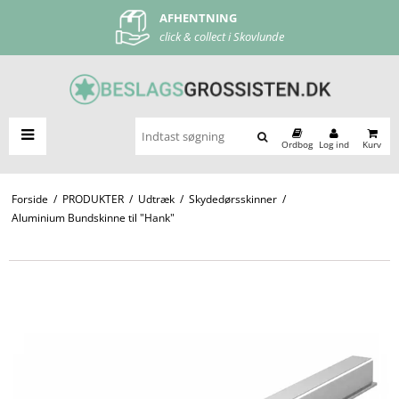
AFHENTNING
FRI FRAGT
click & collect i Skovlunde
ved køb over 500 kr
Ordbog
Log ind
Kurv
Forside
/
PRODUKTER
/
Udtræk
/
Skydedørsskinner
/
Aluminium Bundskinne til "Hank"