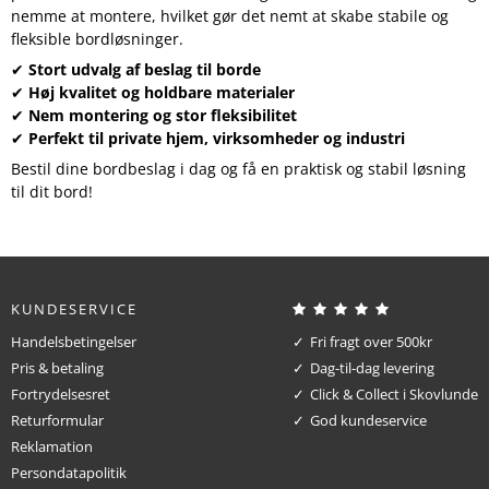
nemme at montere, hvilket gør det nemt at skabe stabile og
fleksible bordløsninger.
✔
Stort udvalg af beslag til borde
✔
Høj kvalitet og holdbare materialer
✔
Nem montering og stor fleksibilitet
✔
Perfekt til private hjem, virksomheder og industri
Bestil dine bordbeslag i dag og få en praktisk og stabil løsning
til dit bord!
KUNDESERVICE
Handelsbetingelser
Fri fragt over 500kr
Pris & betaling
Dag-til-dag levering
Fortrydelsesret
Click & Collect i Skovlunde
Returformular
God kundeservice
Reklamation
Persondatapolitik