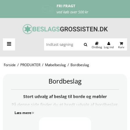
FRI FRAGT
ved køb over 500 kr
Ordbog
Log ind
Kurv
Forside
/
PRODUKTER
/
Møbelbeslag
/
Bordbeslag
Bordbeslag
Stort udvalg af beslag til borde og møbler
På denne side finder du et bredt udvalg af bordbeslag,
der gør det nemt at montere, justere og stabilisere
Læs mere
dine borde og møbler. Uanset om du er på udkig efter
bordbensbeslag
,
kasselukkebeslag
,
klapbordbeslag
eller
stilleskruer
, har vi løsninger i høj kvalitet til både