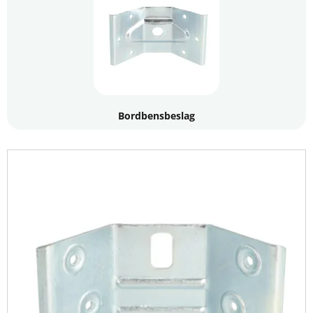
private og erhverv.
Bordbensbeslag