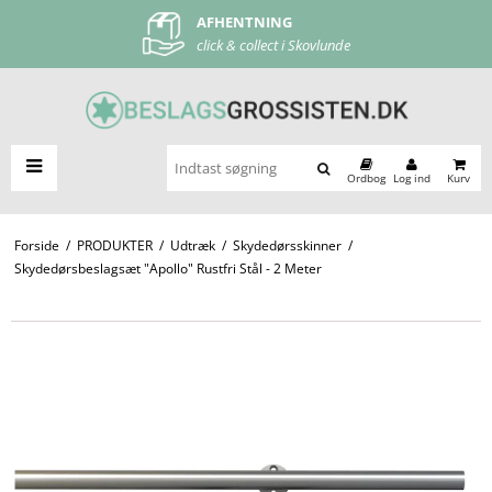
AFHENTNING
FRI FRAGT
click & collect i Skovlunde
ved køb over 500 kr
Ordbog
Log ind
Kurv
Forside
/
PRODUKTER
/
Udtræk
/
Skydedørsskinner
/
Skydedørsbeslagsæt "Apollo" Rustfri Stål - 2 Meter