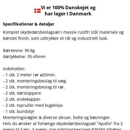
Vi er 100% Danskejet og
har lager i Danmark
Specifikationer & detaljer
Komplet skydedørsbeslagsæt i massiv rustfri stål materiale og
børstet finish, som udtrykker et råt og industrielt look.
Bæreevne: 90 kg
dørtykkelse: 35-45mm
Indeholder:
- 1 stk. 2 meter rør ø25mm.
- 2 stk. monteringsbeslag til væg.
- 2 stk. monteringsbeslag til rør.
- 2 stk. dørstoppere.
- 2 stk. endekapper.
- 2 stk. topruller med kugleleje.
- 1 stk. bundstyr
Monteringsnøgler & diverse skruer, bolte og bøsninger.
Hvis du ønsker at forlænge skydedørsbeslagsæt "Apollo" fra 2
meter til f.eks. 4 meter, kan koblingsbeslaget 829455 tilkøbes.