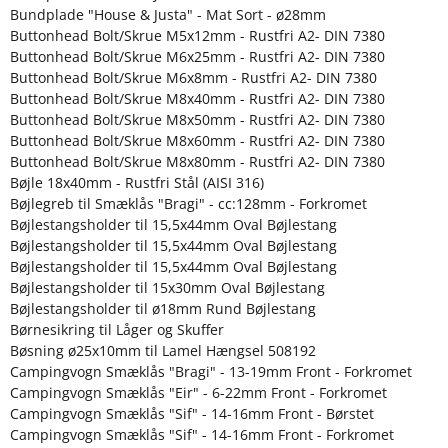
Bundplade "House & Justa" - Mat Sort - ø28mm
Buttonhead Bolt/Skrue M5x12mm - Rustfri A2- DIN 7380
Buttonhead Bolt/Skrue M6x25mm - Rustfri A2- DIN 7380
Buttonhead Bolt/Skrue M6x8mm - Rustfri A2- DIN 7380
Buttonhead Bolt/Skrue M8x40mm - Rustfri A2- DIN 7380
Buttonhead Bolt/Skrue M8x50mm - Rustfri A2- DIN 7380
Buttonhead Bolt/Skrue M8x60mm - Rustfri A2- DIN 7380
Buttonhead Bolt/Skrue M8x80mm - Rustfri A2- DIN 7380
Bøjle 18x40mm - Rustfri Stål (AISI 316)
Bøjlegreb til Smæklås "Bragi" - cc:128mm - Forkromet
Bøjlestangsholder til 15,5x44mm Oval Bøjlestang
Bøjlestangsholder til 15,5x44mm Oval Bøjlestang
Bøjlestangsholder til 15,5x44mm Oval Bøjlestang
Bøjlestangsholder til 15x30mm Oval Bøjlestang
Bøjlestangsholder til ø18mm Rund Bøjlestang
Børnesikring til Låger og Skuffer
Bøsning ø25x10mm til Lamel Hængsel 508192
Campingvogn Smæklås "Bragi" - 13-19mm Front - Forkromet
Campingvogn Smæklås "Eir" - 6-22mm Front - Forkromet
Campingvogn Smæklås "Sif" - 14-16mm Front - Børstet
Campingvogn Smæklås "Sif" - 14-16mm Front - Forkromet