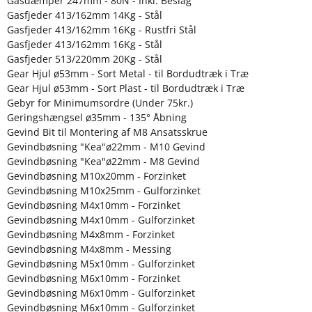
Gasdæmper 247mm - 80N - Inkl. Beslag
Gasfjeder 413/162mm 14Kg - Stål
Gasfjeder 413/162mm 16Kg - Rustfri Stål
Gasfjeder 413/162mm 16Kg - Stål
Gasfjeder 513/220mm 20Kg - Stål
Gear Hjul ø53mm - Sort Metal - til Bordudtræk i Træ
Gear Hjul ø53mm - Sort Plast - til Bordudtræk i Træ
Gebyr for Minimumsordre (Under 75kr.)
Geringshængsel ø35mm - 135° Åbning
Gevind Bit til Montering af M8 Ansatsskrue
Gevindbøsning "Kea"ø22mm - M10 Gevind
Gevindbøsning "Kea"ø22mm - M8 Gevind
Gevindbøsning M10x20mm - Forzinket
Gevindbøsning M10x25mm - Gulforzinket
Gevindbøsning M4x10mm - Forzinket
Gevindbøsning M4x10mm - Gulforzinket
Gevindbøsning M4x8mm - Forzinket
Gevindbøsning M4x8mm - Messing
Gevindbøsning M5x10mm - Gulforzinket
Gevindbøsning M6x10mm - Forzinket
Gevindbøsning M6x10mm - Gulforzinket
Gevindbøsning M6x10mm - Gulforzinket